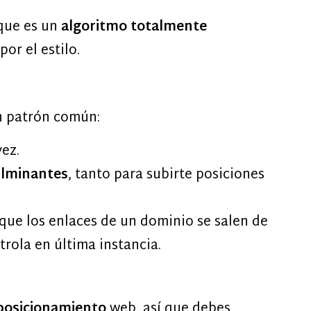
 que es un
algoritmo totalmente
or el estilo.
un patrón común:
ez.
ulminantes
, tanto para subirte posiciones
 que los enlaces de un dominio se salen de
trola en última instancia.
posicionamiento
web, así que debes